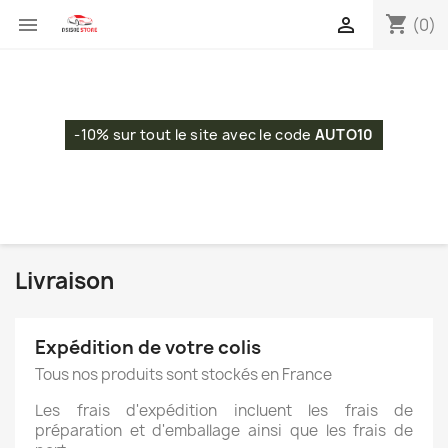
shopping_cart


(0)
-10% sur tout le site avec le code
AUTO10
Livraison
Expédition de votre colis
Tous nos produits sont stockés en France
Les frais d'expédition incluent les frais de
préparation et d'emballage ainsi que les frais de