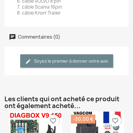
câble VOLVO 8 pin
câble Scania 16pin
câble Knorr Trailer
Commentaires (0)
Soyez le premier à donner votre avis
Les clients qui ont acheté ce produit
ont également acheté...
-30,00 €
favorite_border
favorite_border