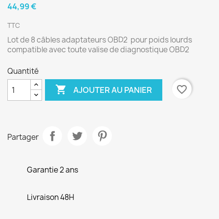
44,99 €
TTC
Lot de 8 câbles adaptateurs OBD2 pour poids lourds
compatible avec toute valise de diagnostique OBD2
Quantité

favorite_border
AJOUTER AU PANIER
Partager
Garantie 2 ans
Livraison 48H