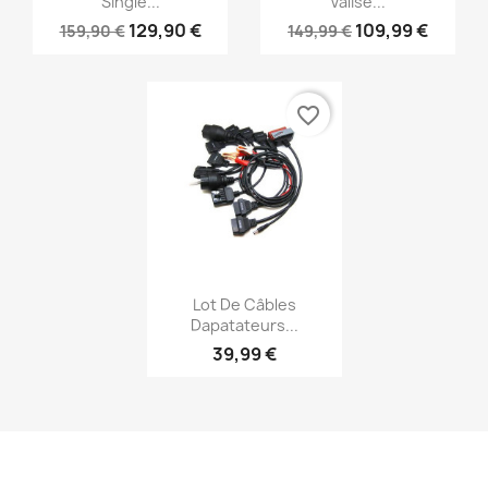
Single...
Valise...
129,90 €
109,99 €
159,90 €
149,99 €
favorite_border
Aperçu rapide

Lot De Câbles
Dapatateurs...
39,99 €