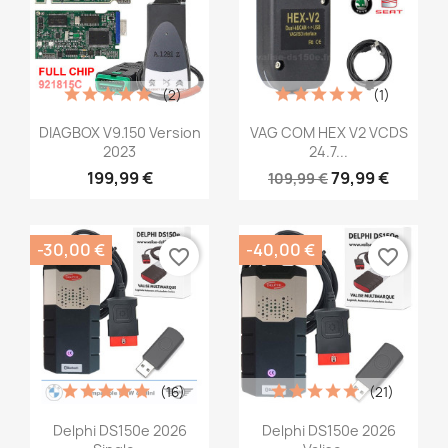
(2)
(1)
Aperçu rapide
Aperçu rapide


DIAGBOX V9.150 Version
VAG COM HEX V2 VCDS
2023
24.7...
199,99 €
79,99 €
109,99 €
-30,00 €
-40,00 €
favorite_border
favorite_border
(16)
(21)
Aperçu rapide
Aperçu rapide


Delphi DS150e 2026
Delphi DS150e 2026